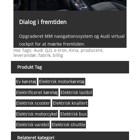
Dialog i fremtiden
Opgraderet MM navigationssystem og Audi virtual
cockpit for at mærke fremtiden.
Hot Tags: Audi Q2L e-tron, Kina, producent,
leverandør, fabrik, billig
Produkt Tag
Ev køretøj
Elektrisk motorkøretøj
Elektrificeret køretøj
Elektrisk lastbil
Elektrisk scooter
Elektrisk knallert
Elektrisk motorcykel
Elektrisk bus
Elektrisk varebil
Elektrisk shuttle
Relateret kategori