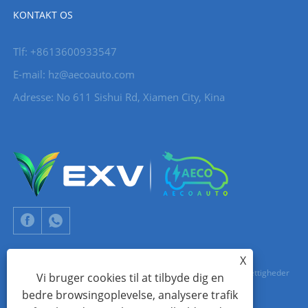
KONTAKT OS
Tlf: +8613600933547
E-mail:
hz@aecoauto.com
Adresse: No 611 Sishui Rd, Xiamen City, Kina
X
Copyright © 2024 Xiamen Aecoauto Technology Co., Ltd. Alle rettigheder
Vi bruger cookies til at tilbyde dig en
bedre browsingoplevelse, analysere trafik
forbeholdes.