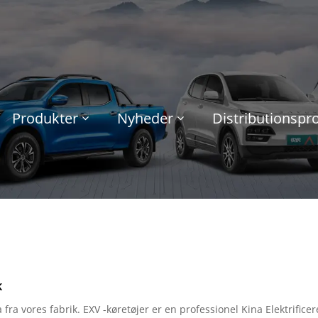
Produkter
Nyheder
Distributionsp
k
a fra vores fabrik. EXV -køretøjer er en professionel Kina Elektrifice