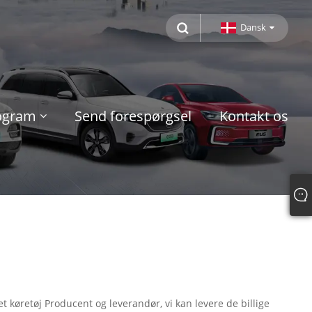
Dansk
rogram
Send forespørgsel
Kontakt os
ret køretøj Producent og leverandør, vi kan levere de billige