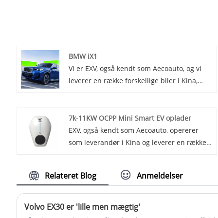
BMW iX1
Vi er EXV, også kendt som Aecoauto, og vi
leverer en række forskellige biler i Kina,
herunder den berømte BMW iX1. BMW iX1
er en ren elektrisk SUV baseret på BMW X1
platformen. Den har et moderigtigt
7k-11KW OCPP Mini Smart EV oplader
udseende og moderne interiør og er
EXV, også kendt som Aecoauto, opererer
medlem af BMW-elbilserien.
som leverandør i Kina og leverer en række
forskellige biler. Nogle bilopladere er også
tilgængelige, blandt dem er 7k-11KW OCPP
Relateret Blog
Anmeldelser
Mini Smart EV Charger. 7k-11KW OCPP Mini
Smart EV-oplader er ideel til privat og
kommerciel brug på grund af dens
Volvo EX30 er 'lille men mægtig'
intelligens, sikkerhed, holdbarhed og