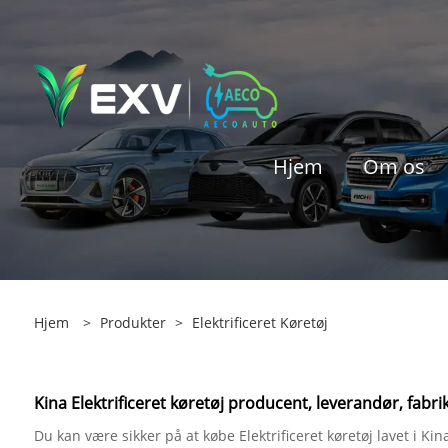
Hjem
Om os
Hjem
>
Produkter
>
Elektrificeret Køretøj
Kina Elektrificeret køretøj producent, leverandør, fabri
Du kan være sikker på at købe Elektrificeret køretøj lavet i Kin