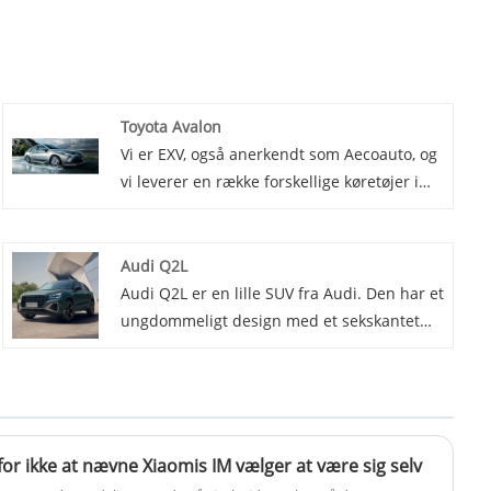
Toyota Avalon
Vi er EXV, også anerkendt som Aecoauto, og
vi leverer en række forskellige køretøjer i
Kina, herunder den berømte Toyota Avalon.
Toyota Avalon er en stor luksussedan,
rummelig og komfortabel, med stærk kraft
Audi Q2L
og rige teknologiske funktioner.
Audi Q2L er en lille SUV fra Audi. Den har et
ungdommeligt design med et sekskantet
gitter og tilpasselig C-stolpe. Den tilbyder et
komfortabelt interiør med højteknologiske
funktioner som det virtuelle cockpit og
kommer med en 1,4T-motor og en 7-trins
dobbeltkoblingsgearkasse.
 for ikke at nævne Xiaomis IM vælger at være sig selv