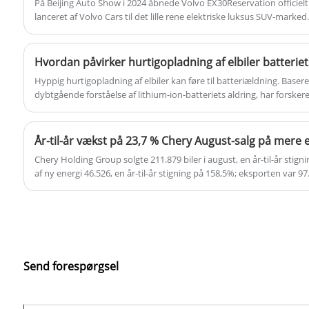
På Beijing Auto Show i 2024 åbnede Volvo EX30Reservation officielt
bekvemmelighed.
lanceret af Volvo Cars til det lille rene elektriske luksus SUV-marke
model til dato. Det er bygget på den rene elektriske arkitektur af 
Hvordan påvirker hurtigopladning af elbiler batteri
Hyppig hurtigopladning af elbiler kan føre til batteriældning. Baser
dybtgående forståelse af lithium-ion-batteriets aldring, har forsker
højspændingsopladning accelererer batterinedbrydning og række
man laboratorievidenskab til lithium-ion-batteripakker til elektrisk
År-til-år vækst på 23,7 % Chery August-salg på mere
Chery Holding Group solgte 211.879 biler i august, en år-til-år stign
af ny energi 46.526, en år-til-år stigning på 158,5%; eksporten var 97.
Fra januar til august solgte Chery Group i alt 1.508.259 køretøjer, en 
Send forespørgsel