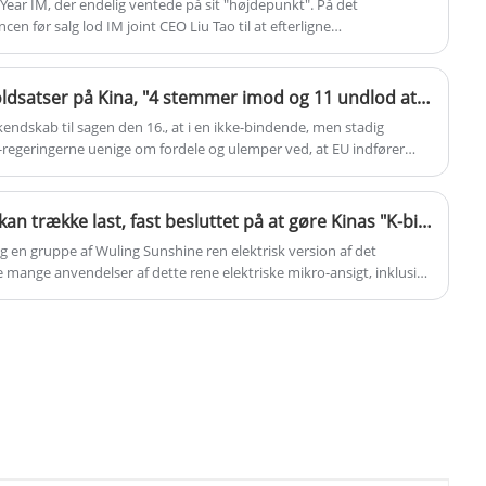
Year IM, der endelig ventede på sit "højdepunkt". På det
en før salg lod IM joint CEO Liu Tao til at efterligne
øringsrutiner, iscenesatte et omfattende "Bench-marking"-drama
atterliggjorde gentagne gange Xiaomi "Der er ingen reel
 imitation".
Med hensyn til de ekstra toldsatser på Kina, "4 stemmer imod og 11 undlod at stemme i EU"
kendskab til sagen den 16., at i en ikke-bindende, men stadig
U-regeringerne uenige om fordele og ulemper ved, at EU indfører
eret fra Kina. Reuters sagde, at det store antal undladelser
g i mange EU-medlemslande.
Kan gå i stå, kan campere, kan trække last, fast besluttet på at gøre Kinas "K-bil" Wuling Sunshine ren elektrisk version af de officielle tegninger
g en gruppe af Wuling Sunshine ren elektrisk version af det
r de mange anvendelser af dette rene elektriske mikro-ansigt, inklusive
osv., under hensyntagen til det legesyge og praktiske.