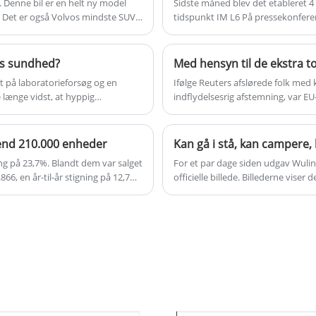
. Denne bil er en helt ny model
Sidste måned blev det etableret 4 
til vægmontering, kan Plug and Charge
d. Det er også Volvos mindste SUV-
tidspunkt IM L6 På pressekonferenc
Haohan-platformen.
mobiltelefonindustriens markedsf
OCPP 30-60KW DC Wallbox give en effektiv
af rivaliserende virksomheder og l
og bekvem opladningsoplevelse til
intelligens", "Design er afhængig af
ets sundhed?
elektriske køretøjer.
et på laboratorieforsøg og en
Ifølge Reuters afslørede folk med 
e længe vidst, at hyppig
indflydelsesrig afstemning, var E
viddetab. Men hvordan oversætter
told på elektriske køretøjer import
e køretøjer?
afspejlede den vaklende holdnin
 end 210.000 enheder
ing på 23,7%. Blandt dem var salget
For et par dage siden udgav Wulin
866, en år-til-år stigning på 12,7%.
officielle billede. Billederne vise
år-til-år stigning på 41,9%.
boder, slæbning af varer, camping 