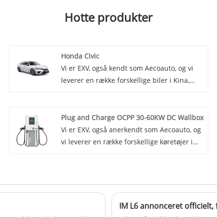
Hotte produkter
Honda Civic
Vi er EXV, også kendt som Aecoauto, og vi
leverer en række forskellige biler i Kina,
herunder den berømte Honda Civic. Honda
Civic er en kompakt bil kendt for sin
pålidelighed, brændstofeffektivitet og
Plug and Charge OCPP 30-60KW DC Wallbox
sporty design. Den fås i forskellige
Vi er EXV, også anerkendt som Aecoauto, og
karrosserityper, herunder sedan, coupé og
vi leverer en række forskellige køretøjer i
hatchback.
Kina. Nogle bilopladere er også
tilgængelige, inklusive den berømte Plug
and Charge OCPP 30-60KW DC Wallbox.
Med praktisk plug-and-charge-funktion,
åbne kommunikationsprotokoller, hurtig
IM L6 annonceret officielt,
opladningseffekt og et design, der er egnet