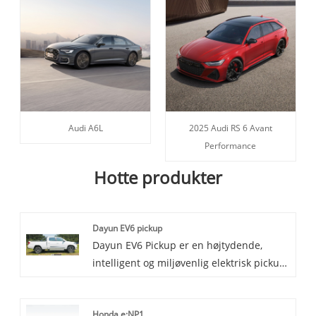
Audi A6L
2025 Audi RS 6 Avant
Performance
Hotte produkter
Dayun EV6 pickup
Dayun EV6 Pickup er en højtydende,
intelligent og miljøvenlig elektrisk pickup-
model. Den kombinerer den mest
avancerede elektriske teknologi og
Honda e:NP1
praktiske funktioner fra pickup trucks i