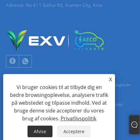
Adresse: No 611 Sishui Rd, Xiamen City, Kina
X
Copyright © 2024 Xiamen Aecoauto Technology Co., Ltd. Alle rettigheder
Vi bruger cookies til at tilbyde dig en
bedre browsingoplevelse, analysere trafik
forbeholdes.
på webstedet og tilpasse indhold. Ved at
TEKNISK SUPPORT FOR HJEMMESIDE:
TIANYU NETVÆRK
jack Lin:+86-
bruge denne side accepterer du vores
15559188336
brug af cookies.
Privatlivspolitik
Links
Sitemap
RSS
XML
Privatlivspolitik
Afvise
Acceptere