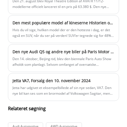
Den 21. august blev Royal Theatre Edition af AVATR 11/12-
modellerne officielt lanceret til en pris på 63.380 $. Den nye
model bliver også den nye topmodel af AVATR 11 og AVATR 12.
Køretøjet vil tilføje en række udvendige detaljer og eksklusive
Den mest populære model af kineserne Historien om udviklingen af ​​SUV'er i Kina
interiørkonfigurationer.
Hvis du vil sige, hvilken model der er den hotteste i dag, er det
også en SUV, når du ser på verden! SUV'er tegnede sig for 48%
af det globale bilsalg i 2023, ifølge en ny analyse fra Det
Internationale Energiagentur, hvilket betyder, at næsten hver
Den nye Audi Q5 og andre nye biler på Paris Motor Show i 2024
anden solgte bil er en SUV. I Kina var bilsalget i januar i år
omkring 2.439 millioner enheder, hvoraf 1.149 millioner var
Den 14. oktober, Beijing-tid, blev den biennale Paris Auto Show
SUV'er, hvilket også oversteg 47%. Kinesere kan så godt lide
afholdt som planlagt. Selvom omfanget af oversøiske
SUV'er, så hvornår startede den første SUV? Lad os i dag
biludstillinger er skrumpet hvert år, har den nuværende
udforske historien om SUV'er i Kina.
biludstilling stadig næsten 30 nye biler udgivet: Audi, MINI,
Jetta VA7, Forsalg den 10. november 2024
Volkswagen, Skoda, Renault og andre mærker har geniale
modeller frigivet.
Jetta har udgivet et eksempelbillede af sin nye sedan, VA7. Den
nye bil kan ses som en brormodel af Volkswagen Sagitar, men
ifølge Jetta-mærkets orientering forventes prisen på den nye bil
at være lidt lavere end Sagitar. Det forlyder, at den nye bil vil
Relateret søgning
blive åbnet den 10. november 2024.
Audi Automotive
AWD Automotive