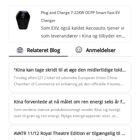
Toyota Frontlander blandt dem. Toyota
funktioner og udstyr.
Plug and Charge 7-22KW OCPP Smart Fast EV
Frontlander er en SUV i mellemstørrelse,
Charger
der er populær for sin praktiske og
Som EXV, også kaldet Aecoauto, tjener vi
komfortable køreoplevelse.
som leverandører i Kina og tilbyder en
række forskellige køretøjer. Nogle
Relateret Blog
Anmeldelser
bilopladere er også tilgængelige,
inklusive Plug and Charge 7-22KW OCPP
Smart Fast EV Charger. Plug and Charge
"Kina kan tage skridt til at øge den midlertidige toldsats på importerede biler"
7-22KW OCPP Smart Fast EV Charger er et
Tirsdag aften (21.) lokal tid udsendte European Union China
effektivt, intelligent og brugervenligt
Chamber of Commerce en erklæring på den officielle X-konto,
der sagde, at det havde lært fra interne kilder, at Kina kan
produkt, der ikke kun giver hurtig
overveje at hæve den midlertidige toldsats på importerede biler
opladning, men også i høj grad forbedrer
Kina forventede at nå målet om ren energi seks år før tidsplanen
med motorer med stort slagvolumen.
brugeroplevelsen gennem intelligente
Som verdens største produktionsmagt vender Kina sig hurtigt
funktioner.
over til grøn og ren energi. Nylige energirapporter viser, at
landet er forpligtet til at implementere sol- og vindkraft og
forventes at nå sine 2030-mål for ren energi inden udgangen af ​​
AVATR 11/12 Royal Theatre Edition er tilgængelig til salg for $63.380
denne måned.