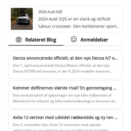
wheel drive with a 2.0-liter turbo engine.
choice in the mid-sized luxury car
2024 Audi SQ5
Priced $37,400-$42,600, the 2024 Audi Q3
segment.
2024 Audi SQ5 er en slank og stilfuld
offers a comfortable ride and modern
luksus crossover. Den kombinerer sporty
tech but less cargo space.
designelementer med et rummeligt og
Relateret Blog
Anmeldelser
højteknologisk interiør. Drevet af en
potent motor giver den en jævn kørsel og
fremragende håndtering. Med sine
Denza annoncerede officielt, at den nye Denza N7 officielt blev lanceret
avancerede funktioner og førsteklasses
Den 1. april annoncerede Denza Motors officielt, at den nye
finish er Q5 Sportback et godt valg for
Denza N7Officielt lanceret, er der 4 2024 modeller lanceret
denne gang. Som en opgraderet model har den nye Denza N7
dem, der søger en kombination af
mange opgraderinger i form af design og konfigurationer som
ydeevne og luksus.
Kommer delfinernes største rival? En gennemgang af Industri- og Informationsministeriets nye biler
luftaffjedring, hjulophængslogo og bagsædets elektriske
justering. Rækkevidden er blevet tilføjet til de tidligere 630 km og
Den seneste batch af oplysninger om nye biler indberettet af
702 km af en 550 km model. Giv dig flere valgmuligheder.
Ministeriet for Industri og Informationsteknologi er kommet ud
igen. Hovedpersonen er uden tvivl stadig forskellige typer af nye
energikøretøjer. Lad os uden videre tage et kig på de modeller,
Avita 12 version med udvidet rækkevidde og ny ren elektrisk version lanceret
der er værd at være opmærksomme på.
Den 2. november blev Avita 12-versionen med udvidet
rækkevidde og ren elektrisk version modificerede modeller