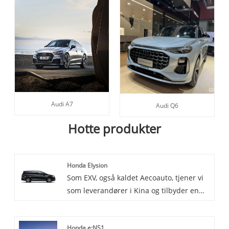
Audi A7
Audi Q6
Hotte produkter
Honda Elysion
Som EXV, også kaldet Aecoauto, tjener vi
som leverandører i Kina og tilbyder en
række forskellige køretøjer, herunder den
berømte Honda Elysion. Honda Elysion er
Honda e:NS1
en minivan, der primært sælges på det