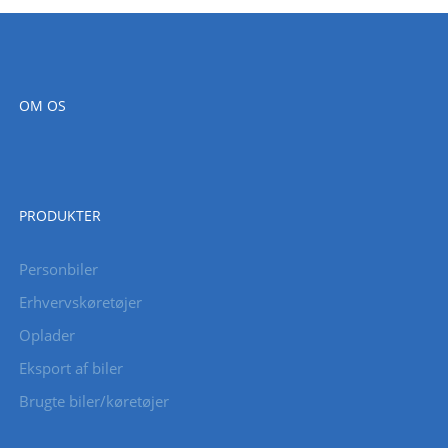
OM OS
PRODUKTER
Personbiler
Erhvervskøretøjer
Oplader
Eksport af biler
Brugte biler/køretøjer