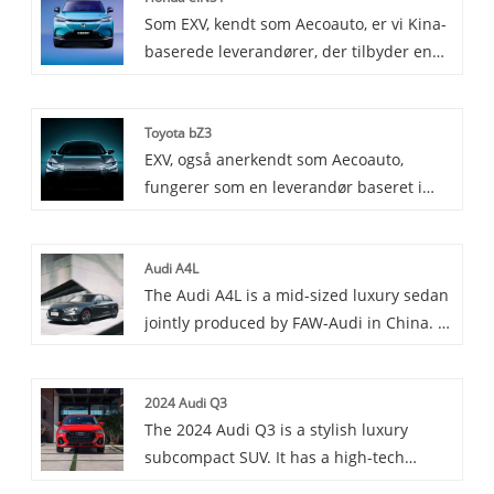
Som EXV, kendt som Aecoauto, er vi Kina-
japanske hjemmemarked. Det er kendt
baserede leverandører, der tilbyder en
for sit rummelige og komfortable interiør,
række forskellige køretøjer, herunder den
der kan rumme op til otte passagerer.
berømte Honda e:NS1. Honda e:NS1 er
Toyota bZ3
en kompakt elbil udviklet af Honda til det
EXV, også anerkendt som Aecoauto,
kinesiske marked. Den er designet til at
fungerer som en leverandør baseret i
være økonomisk overkommelig og
Kina, der tilbyder en række forskellige
miljøvenlig og imødekomme den stigende
køretøjer, herunder den berømte Toyota
efterspørgsel efter elektriske køretøjer.
Audi A4L
bZ3. Toyota bZ3 er Toyotas nyeste
The Audi A4L is a mid-sized luxury sedan
elektriske model, nul emissioner, lang
jointly produced by FAW-Audi in China. It
rækkevidde og avanceret teknologi.
features a stylish design, spacious
interior especially in the rear thanks to
2024 Audi Q3
its extended wheelbase. Equipped with a
The 2024 Audi Q3 is a stylish luxury
2.0T engine and 7-speed dual-clutch
subcompact SUV. It has a high-tech
transmission, it offers good power and
interior, an eight-speed auto and all-
driving performance, and is a popular