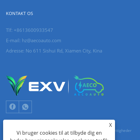
KONTAKT OS
Tlf: +8613600933547
E-mail:
hz@aecoauto.com
Adresse: No 611 Sishui Rd, Xiamen City, Kina
X
Copyright © 2024 Xiamen Aecoauto Technology Co., Ltd. Alle rettigheder
Vi bruger cookies til at tilbyde dig en