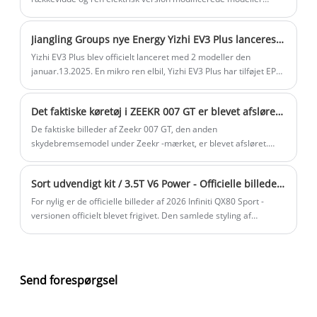
officielt lanceret, og i alt 6 modeller blev lanceret.
Jiangling Groups nye Energy Yizhi EV3 Plus lanceres officielt
Yizhi EV3 Plus blev officielt lanceret med 2 modeller den
januar.13.2025. En mikro ren elbil, Yizhi EV3 Plus har tilføjet EPB
elektronisk parkering, sensorløs start, sammenkobling af
mobiltelefoner og andre funktioner. Med hensyn til tre elektrik
Det faktiske køretøj i ZEEKR 007 GT er blevet afsløret, og det kommer standard med Haohan Intelligent Driving 2.0 -systemet over hele lineup.
er motorens maksimale effekt 50 kW, og effektpræstation
forbedres med 35%.
De faktiske billeder af Zeekr 007 GT, den anden
skydebremsemodel under Zeekr -mærket, er blevet afsløret.
Som et derivat af den nuværende 007 -model er det indstillet til
at lancere i andet kvartal.
Sort udvendigt kit / 3.5T V6 Power - Officielle billeder af 2026 Infiniti QX80 Sport -version
For nylig er de officielle billeder af 2026 Infiniti QX80 Sport -
versionen officielt blevet frigivet. Den samlede styling af
køretøjet er blevet opgraderet med ikke kun et sort udvendigt
sæt, men også et nyt frontgitter, redesignet frontkofanger og 22-
tommer hjul. Startprisen på oversøiske markeder er steget med
$ 1.300.
Send forespørgsel