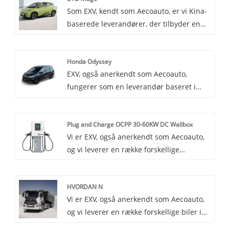
Som EXV, kendt som Aecoauto, er vi Kina-
der tilbyder en blanding af ydeevne,
baserede leverandører, der tilbyder en
luksus og bæredygtighed.
række forskellige køretøjer, herunder den
berømte BYD Seagull. BYD Seagull-
Honda Odyssey
køretøjet har et stilfuldt og atmosfærisk
EXV, også anerkendt som Aecoauto,
udvendigt design med rummelig og
fungerer som en leverandør baseret i
komfortabel indvendig plads. Den er
Kina, og tilbyder en række forskellige
udstyret med komfortable sæder og
køretøjer, herunder den berømte Honda
avanceret underholdningssystem, der
Plug and Charge OCPP 30-60KW DC Wallbox
Odyssey. Honda Odyssey er en minivan
giver en god køreoplevelse.
Vi er EXV, også anerkendt som Aecoauto,
kendt for sine familievenlige funktioner,
og vi leverer en række forskellige
rummelige interiør og glatte kørsel. Den
køretøjer i Kina. Nogle bilopladere er
er populær for sin komfort,
også tilgængelige, inklusive den berømte
bekvemmelighed og
HVORDAN N
Plug and Charge OCPP 30-60KW DC
sikkerhedsfunktioner.
Vi er EXV, også anerkendt som Aecoauto,
Wallbox. Med praktisk plug-and-charge-
og vi leverer en række forskellige biler i
funktion, åbne
Kina, herunder den berømte HOWO N.
kommunikationsprotokoller, hurtig