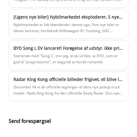
berøringsskærm og DiLink intelligent
snart ankomme på slagmarken. Den nye bilserie i august vil
være mere mangfoldig, herunder kompakte SUV'er, kompakte
tilslutningssystem. Med et tredobbelt
[Ugens nye biler] Nybilmarkedet eksploderer, 5 nye biler skiller sig ud
biler og mellemstore og store biler. Venner, der er klar til at
integreret elektrisk drivsystem og et
købe en ny bil eller ikke er tilfredse med de nye biler, der er
Nybilmarkedet er lidt blændende i denne uge. Fem nye biler er
ultralavt energiforbrug på 9,6 kWh/100
blevet lanceret, skal være opmærksomme på disse 8 nye biler,
blevet lanceret, heriblandt Volkswagen ID. Yuzhong, GAC
km, balancerer den bymæssig smidighed
der lanceres i august!
Trumpchi New Energy E8 Glory Series, den nye BJ40 Blade Hero
og førsteklasses komfort. Ved at udnytte
Crosser/Taklamakan Champion Edition, FAW Toyotas nye Asia
BYD Song L EV lanceret! Forøgelse af udstyr, ikke pris, nyt "Eye of God" intelligent køresystem på højt niveau!
Dragon og Xingtu 2025 Lingyun. Nogle er til hjemmebrug og
BYDs vertikale integrationsevner sætter
nogle er til at gå ud. De er meget iøjnefaldende. Se hvilken du
Startende med "Sang L", tror jeg, at du vil føle, at BYD, som er
Seagull nye standarder inden for
kan lide.
god til "pragmatisme", er begyndt at forstå romantik.
ydeevne, sikkerhed og værdi for sit
segment.
Radar King Kong officielle billeder frigivet, vil blive lanceret den 23. december
December fik vi de officielle tegninger af dens nye pickup truck
model - Rado King Kong fra den officielle Geely Radar. Den nye
bil har tidligere været åbnet for blindbestilling. Samtidig bliver
bilen officielt lanceret den 23. december.
Send forespørgsel