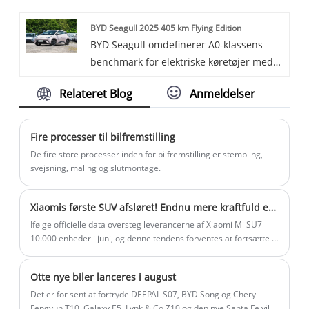
HOWO N-serien er den avancerede tunge
opladningseffekt og et design, der er
BYD Seagull 2025 405 km Flying Edition
lastbilserie fra SINOTRUK, der vedtager
egnet til vægmontering, kan Plug and
BYD Seagull omdefinerer A0-klassens
international avanceret teknologi og
Charge OCPP 30-60KW DC Wallbox give
benchmark for elektriske køretøjer med
designkoncepter.
en effektiv og bekvem
en startpris på RMB 73.800. Udstyret
opladningsoplevelse til elektriske
Relateret Blog
Anmeldelser
med en 55 kW motor opnår den 0-50 km/t
køretøjer.
acceleration på kun 4,9 sekunder og
tilbyder versioner med dobbelt
Fire processer til bilfremstilling
rækkevidde på 305 km/405 km (CLTC),
De fire store processer inden for bilfremstilling er stempling,
understøttet af 30 minutters
svejsning, maling og slutmontage.
hurtigopladning. Bygget på e-Platform
3.0, dets Blade Battery og højstyrke bur-
Xiaomis første SUV afsløret! Endnu mere kraftfuld end SU7
lignende kropsstruktur opfylder strenge
Ifølge officielle data oversteg leverancerne af Xiaomi Mi SU7
sikkerhedstests, mens
10.000 enheder i juni, og denne tendens forventes at fortsætte i
standardfunktioner som fire airbags og
juli.
ESP sikrer en C-NCAP fem-stjernet
Otte nye biler lanceres i august
sikkerhedsvurdering. Interiøret kan prale
Det er for sent at fortryde DEEPAL S07, BYD Song og Chery
af en 10,1-tommer roterende
Fengyun T10. Galaxy E5, Lynk & Co Z10 og den nye Santa Fe vil