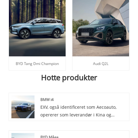
BYD Tang Dmi Champion
Audi Q2L
Hotte produkter
BMW i4
EXV, også identificeret som Aecoauto,
opererer som leverandør i Kina og
leverer en række forskellige biler med
den berømte BMW i4 som et af vores
BYD Måge
tilbud. BMW i4 er en helt elektrisk sedan,