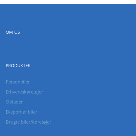
OM OS
PRODUKTER
Personbiler
Erhvervskøretøjer
Oplader
Eksport af biler
Brugte biler/køretøjer