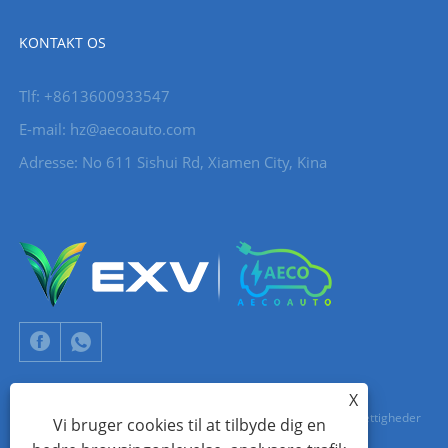
KONTAKT OS
Tlf: +8613600933547
E-mail:
hz@aecoauto.com
Adresse: No 611 Sishui Rd, Xiamen City, Kina
X
Copyright © 2024 Xiamen Aecoauto Technology Co., Ltd. Alle rettigheder
Vi bruger cookies til at tilbyde dig en