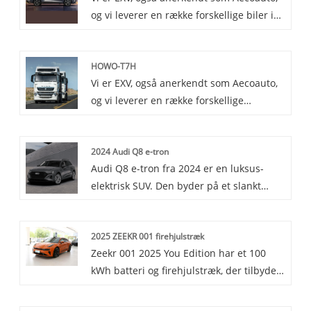
og vi leverer en række forskellige biler i
bymiljøer. Det giver fremragende
Kina, herunder den berømte Toyota
brændstofeffektivitet og fremragende
Granvia. Toyota Granvia er et stort
rækkevidde.
HOWO-T7H
erhvervskøretøj, der er populært for dets
Vi er EXV, også anerkendt som Aecoauto,
rummelige interiør og kraftfulde
og vi leverer en række forskellige
ydeevne.
køretøjer i Kina, herunder den berømte
HOWO-T7H. HOWO-T7H-serien er et
2024 Audi Q8 e-tron
andet tungt lastbilsprodukt under China
Audi Q8 e-tron fra 2024 er en luksus-
National Heavy Duty Truck (CNHTC), med
elektrisk SUV. Den byder på et slankt
fokus på kraftydelse og kørekomfort,
design, et velindrettet interiør og har en
velegnet til langdistance-
EPA-estimeret rækkevidde på op til 285
logistiktransport.
2025 ZEEKR 001 firehjulstræk
miles, med en hurtig opladningstid på 10
Zeekr 001 2025 You Edition har et 100
% til 80 % på kun 31 minutter. Eller den
kWh batteri og firehjulstræk, der tilbyder
kombinerer Audis signaturstil og
imponerende rækkevidde og
elektriske teknologi, med kraftfuld
acceleration. Det kombinerer
ydeevne og avancerede funktioner for en