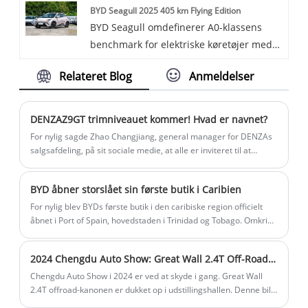
BYD Seagull 2025 405 km Flying Edition
banebrydende tech, såsom en stor
førsteklasses køreoplevelse.
BYD Seagull omdefinerer A0-klassens
berøringsskærmsgrænseflade, autonome
benchmark for elektriske køretøjer med
kørefunktioner og smart tilslutning. Det
en startpris på RMB 73.800. Udstyret
slanke, minimalistiske design, rummelige
Relateret Blog
Anmeldelser
med en 55 kW motor opnår den 0-50 km/t
interiør og materialer af høj kvalitet
acceleration på kun 4,9 sekunder og
appellerer til både miljøbevidste og
tilbyder versioner med dobbelt
luksus-søgende drivere. Med hurtig
DENZAZ9GT trimniveauet kommer! Hvad er navnet?
rækkevidde på 305 km/405 km (CLTC),
opladning og et langtrækkende batteri er
For nylig sagde Zhao Changjiang, general manager for DENZAs
understøttet af 30 minutters
denne elektriske SUV perfekt til globale
salgsafdeling, på sit sociale medie, at alle er inviteret til at
stemme på navnet på DENZAZ9GT sedan, med navne som
hurtigopladning. Bygget på e-Platform
markeder på udkig efter ydeevne,
"DENZAZ9" og "DENZAZ9L".
3.0, dets Blade Battery og højstyrke bur-
bæredygtighed og avancerede
BYD åbner storslået sin første butik i Caribien
lignende kropsstruktur opfylder strenge
funktioner.
For nylig blev BYDs første butik i den caribiske region officielt
sikkerhedstests, mens
åbnet i Port of Spain, hovedstaden i Trinidad og Tobago. Omkring
standardfunktioner som fire airbags og
200 mennesker deltog i begivenheden, inklusive
Folkerepublikken Kinas ambassadør til Trinidad og Tobago og
ESP sikrer en C-NCAP fem-stjernet
2024 Chengdu Auto Show: Great Wall 2.4T Off-Road Cannon
ministeren for turisme, kultur og kunst i Trinidad og Tobago,
sikkerhedsvurdering. Interiøret kan prale
Mitchell.
Chengdu Auto Show i 2024 er ved at skyde i gang. Great Wall
af en 10,1-tommer roterende
2.4T offroad-kanonen er dukket op i udstillingshallen. Denne bil
berøringsskærm og DiLink intelligent
vil blive officielt lanceret under denne autoudstilling. Den nye bil