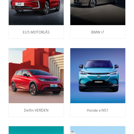
EU5 MOTORLÅS
BMW i7
Delfin VERDEN
Honda e:NS1