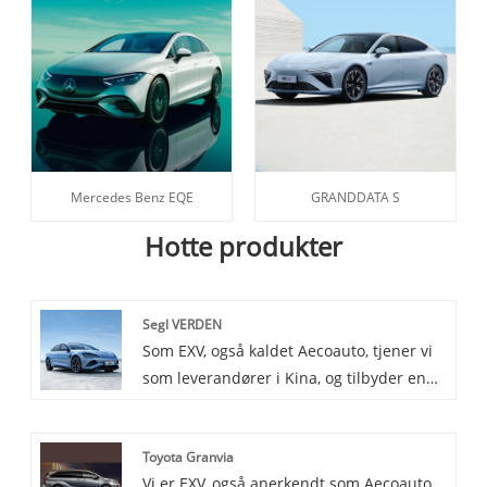
Mercedes Benz EQE
GRANDDATA S
Hotte produkter
Segl VERDEN
Som EXV, også kaldet Aecoauto, tjener vi
som leverandører i Kina, og tilbyder en
række forskellige køretøjer, herunder det
berømte BYD Seal. BYD Seal er
Toyota Granvia
kendetegnet ved sin kompakte og
Vi er EXV, også anerkendt som Aecoauto,
fleksible model, velegnet til daglig brug i