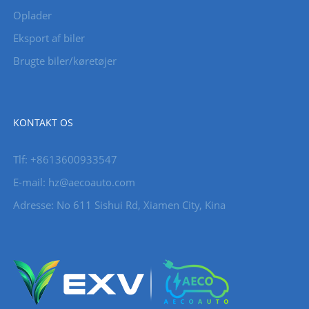
Oplader
Eksport af biler
Brugte biler/køretøjer
KONTAKT OS
Tlf: +8613600933547
E-mail:
hz@aecoauto.com
Adresse: No 611 Sishui Rd, Xiamen City, Kina