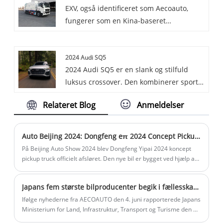
EXV, også identificeret som Aecoauto,
sig til en række forskellige arbejdsmiljøer,
fungerer som en Kina-baseret
med vægt på bæreevne og
leverandør, der tilbyder en række
fremkommelighed, og er meget udbredt
forskellige biler, herunder det berømte
inden for ingeniør- og
2024 Audi SQ5
Special Vehicle. Specialkøretøjer er
konstruktionsområder.
2024 Audi SQ5 er en slank og stilfuld
designet til at opfylde behovene i
luksus crossover. Den kombinerer sporty
specielle industrier, såsom
designelementer med et rummeligt og
lastbilmonterede kraner, brandbiler osv.,
Relateret Blog
Anmeldelser
højteknologisk interiør. Drevet af en
normalt med specifikke funktioner og
potent motor giver den en jævn kørsel og
tekniske specifikationer, der passer til
fremragende håndtering. Med sine
forskellige professionelle anvendelser.
Auto Beijing 2024: Dongfeng eπ 2024 Concept Pickup Truck
avancerede funktioner og førsteklasses
På Beijing Auto Show 2024 blev Dongfeng Yipai 2024 koncept
finish er Q5 Sportback et godt valg for
pickup truck officielt afsløret. Den nye bil er bygget ved hjælp af
den innovative Dongfeng skateboard-platform og integrerer
dem, der søger en kombination af
800V højspændings- og ledningskontrollerede
ydeevne og luksus.
Japans fem største bilproducenter begik i fællesskab svindel! Ledere bukkede og undskyldte, men det involverede ikke kinesiske modeller til salg
chassisteknologier.
Ifølge nyhederne fra AECOAUTO den 4. juni rapporterede Japans
Ministerium for Land, Infrastruktur, Transport og Turisme den 3.
juni, at Toyota, Honda, Mazda, Yamaha og Suzuki havde begået