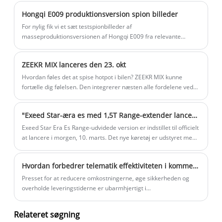
bedrageri ved at ansøge om certificering af køretøjsproduktion.
Hongqi E009 produktionsversion spion billeder
For nylig fik vi et sæt testspionbilleder af
masseproduktionsversionen af ​​Hongqi E009 fra relevante
kanaler. Denne bil er placeret som en mellemstor ren elektrisk
sedan, og konceptversionen er blevet afsløret på Beijing Auto
ZEEKR MIX lanceres den 23. okt
Show. Det nye køretøj vil blive designet og bygget baseret på
Hongqi rene elektriske platform HME og forventes at gå i
Hvordan føles det at spise hotpot i bilen? ZEEKR MIX kunne
produktion i oktober 2025.
fortælle dig følelsen. Den integrerer næsten alle fordelene ved
de tidligere ZEEKR-biler.
"Exeed Star-æra es med 1,5T Range-extender lanceringer 10. marts."
Exeed Star Era Es Range-udvidede version er indstillet til officielt
at lancere i morgen, 10. marts. Det nye køretøj er udstyret med
et 1,5T-rækkevidde-system og er allerede startet pre-salg, der
tilbyder fire modeller med en prisklasse på 162.800 til 219.800
Hvordan forbedrer telematik effektiviteten i kommercielle køretøjer
yuan.
Presset for at reducere omkostningerne, øge sikkerheden og
overholde leveringstiderne er ubarmhjertigt i
erhvervskøretøjernes verden. I årevis stolede vi på intuition og
manuelle logfiler, men der manglede altid data. Det ændrede
Relateret søgning
sig, da vi integrerede EXV-telematik i vores drift.