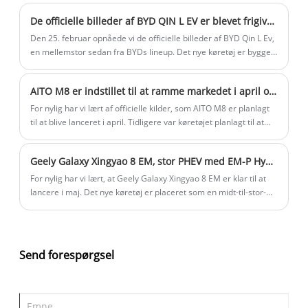
version' er passagersædet opgradering. 1. december, Peng bil
De officielle billeder af BYD QIN L EV er blevet frigivet, med standardinddragelsen af ​​Tian Shen Zhi Yan C Advanced Intelligent Driving System over hele rækkevidden.
officielle meddelelse, vil være Peng X9 passagersæde
opgradering, 'hardware kan også OTA'. Hardware kan også OTA'.
Den 25. februar opnåede vi de officielle billeder af BYD Qin L Ev,
Før opgradering er passagersædet i Xiaopeng X9 4-vejs elektrisk
en mellemstor sedan fra BYDs lineup. Det nye køretøj er bygget
justering; efter opgradering bliver passagersædet i Xiaopeng X9
på E-Platform 3.0 EVO og leveres som standard med Tian Shen
12-vejs elektrisk justering, ny sædehøjde 2-vejs justering, pude
Zhi Yan C-avanceret Intelligent Driving Triple Camera Edition
AITO M8 er indstillet til at ramme markedet i april og prale af en køretøjslængde på 5,19 meter, med sin pris forventet at konkurrere med Li L9.
vippevinkel 2-vejs justering, sæde 4-vejs lændestøtte og ny sæde
(Dipilot100) på tværs af alle modeller.
10-punkts massage.
For nylig har vi lært af officielle kilder, som AITO M8 er planlagt
til at blive lanceret i april. Tidligere var køretøjet planlagt til at
debutere på Shanghai Auto Show i april, sælges i maj og
begynde leveringer i juni. Det forventes, at hele tidslinjen kan
Geely Galaxy Xingyao 8 EM, stor PHEV med EM-P Hybrid, lanceringer May
flyttes op. Som reference er AITO M9 prissat mellem 469.800 og
569.800 yuan, mens Li L9 er prissat mellem 409.800 og 439.800
For nylig har vi lært, at Geely Galaxy Xingyao 8 EM er klar til at
yuan. Det forventes, at prisen på AITO M8 vil være meget tæt på
lancere i maj. Det nye køretøj er placeret som en midt-til-stor-
Li L9, hvilket skaber direkte konkurrence.
størrelse bil med en plug-in hybrid drivlinje.
Send forespørgsel