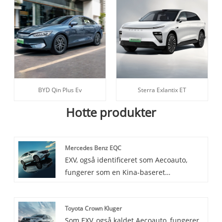
BYD Qin Plus Ev
Sterra Exlantix ET
Hotte produkter
Mercedes Benz EQC
EXV, også identificeret som Aecoauto,
fungerer som en Kina-baseret
leverandør, der tilbyder en række
forskellige biler, herunder den berømte
Toyota Crown Kluger
Mercedes Benz EQC. Mercedes Benz EQC
Som EXV, også kaldet Aecoauto, fungerer
er en ny ren elektrisk luksus SUV lanceret