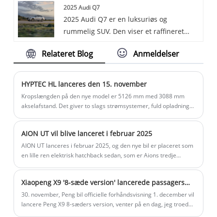
2025 Audi Q7
konstruktionsområder.
2025 Audi Q7 er en luksuriøs og
rummelig SUV. Den viser et raffineret
design med førsteklasses materialer og
Relateret Blog
Anmeldelser
banebrydende teknologi. Udstyret med
en potent motor giver den en jævn og
kraftfuld kørsel. Med dets generøse
HYPTEC HL lanceres den 15. november
lastrum og avancerede
Kropslængden på den nye model er 5126 mm med 3088 mm
sikkerhedsfunktioner er Q7 et ideelt valg
akselafstand. Det giver to slags strømsystemer, fuld opladning
og rækkeviddeudvidelse, og planlægger at blive udgivet første
for familier og dem, der kræver komfort
gang på Guangzhou Auto Show den 15. november 2024.
og ydeevne.
AION UT vil blive lanceret i februar 2025
AION UT lanceres i februar 2025, og den nye bil er placeret som
en lille ren elektrisk hatchback sedan, som er Aions tredje
globale strategiske model. Ifølge tidligere nyheder vil den nye bil
blive forhåndssolgt i januar 2025.
Xiaopeng X9 '8-sæde version' lancerede passagersæde øget massage
30. november, Peng bil officielle forhåndsvisning 1. december vil
lancere Peng X9 8-sæders version, venter på en dag, jeg troede
virkelig 8-sæders version, troede ikke, at den såkaldte '8-sæders