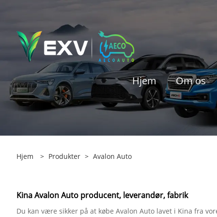
Hjem
Om os
Hjem
>
Produkter
>
Avalon Auto
Kina Avalon Auto producent, leverandør, fabrik
Du kan være sikker på at købe Avalon Auto lavet i Kina fra vor