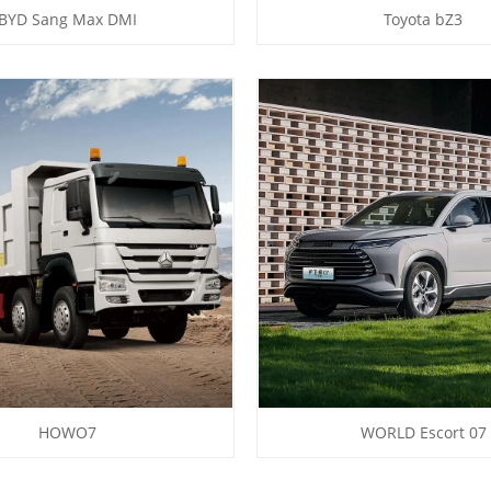
BYD Sang Max DMI
Toyota bZ3
HOWO7
WORLD Escort 07