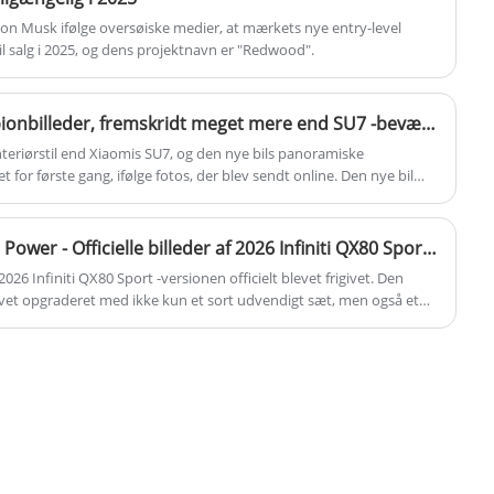
luftaffjedring og brugerdefinerbare
lon Musk ifølge oversøiske medier, at mærkets nye entry-level
køretilstande.
til salg i 2025, og dens projektnavn er "Redwood".
Xiaomi Yu7 interiørklare spionbilleder, fremskridt meget mere end SU7 -bevægelsen, kig rundt på projektionsskærmen afslører
teriørstil end Xiaomis SU7, og den nye bils panoramiske
 for første gang, ifølge fotos, der blev sendt online. Den nye bil
00 og 400.000 yuan og vil sælges i juni og juli 2025.
Sort udvendigt kit / 3.5T V6 Power - Officielle billeder af 2026 Infiniti QX80 Sport -version
f 2026 Infiniti QX80 Sport -versionen officielt blevet frigivet. Den
levet opgraderet med ikke kun et sort udvendigt sæt, men også et
kofanger og 22-tommer hjul. Startprisen på oversøiske markeder er