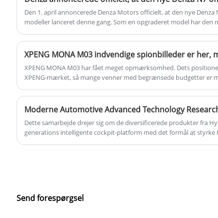
Den 1. april annoncerede Denza Motors officielt, at den nye Denza N7
modeller lanceret denne gang. Som en opgraderet model har den
opgraderinger i form af design og konfigurationer som luftaffjedr
elektriske justering. Rækkevidden er blevet tilføjet til de tidligere
model. Giv dig flere valgmuligheder.
XPENG MONA M03 har fået meget opmærksomhed. Dets positionerin
XPENG-mærket, så mange venner med begrænsede budgetter er 
Bilens udseende er blevet afsløret på dette kort, og denne gang har vi
det nye køretøj. Det forlyder, at den nye bil lanceres i august og er 
kompakt sedan.
Dette samarbejde drejer sig om de diversificerede produkter fra 
generations intelligente cockpit-platform med det formål at styrk
konkurrenceevne og forretningsskala på de kinesiske og globale ma
ressourcer. Det vil effektivt fremme implementeringen af ​​Hyundai
køretøjsstrategi) -strategi. Derudover vil samarbejdet omfatte dy
branche-academia. Gennem industrielle og serviceorienterede unive
parter dele industri, marked og banebrydende teknologiinformation,
kæde-ressourcer, løsne synergistisk innovationspotentiale og drive 
Send forespørgsel
kommercialisering af intelligente køretøjsteknologier.