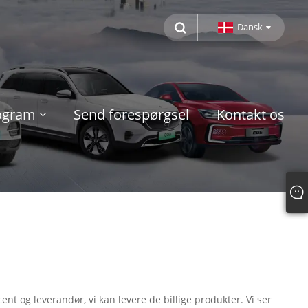
Dansk
rogram
Send forespørgsel
Kontakt os
nt og leverandør, vi kan levere de billige produkter. Vi ser