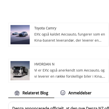
Toyota Camry
EXV, også kaldet Aecoauto, fungerer som en
Kina-baseret leverandør, der leverer en
række forskellige biler, med den berømte
Toyota Camry blandt dem. Toyota Camry er
en luksus sedan i mellemstørrelse med
HVORDAN N
fremragende brændstoføkonomi og
Vi er EXV, også anerkendt som Aecoauto, og
pålidelighed, en komfortabel og rummelig
vi leverer en række forskellige biler i Kina,
familiebil, der er meget eftertragtet af
herunder den berømte HOWO N. HOWO N-
forbrugerne.
serien er den avancerede tunge lastbilserie
Relateret Blog
Anmeldelser
fra SINOTRUK, der vedtager international
avanceret teknologi og designkoncepter.
Denza annoncerede officielt, at den nye Denza N7 offi