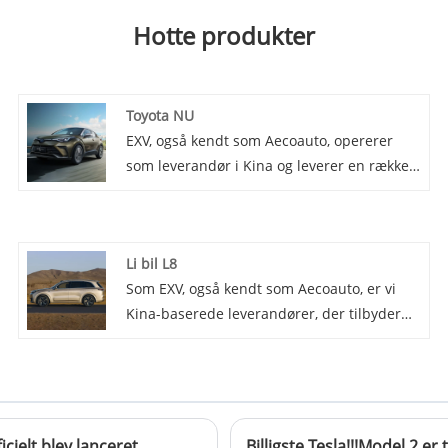
Hotte produkter
Toyota NU
EXV, også kendt som Aecoauto, opererer
som leverandør i Kina og leverer en række
forskellige biler, blandt andet den berømte
Toyota IZOA. Toyota IZOA er en kompakt
SUV populær for sit stilfulde design og
Li bil L8
praktiske funktioner.
Som EXV, også kendt som Aecoauto, er vi
Kina-baserede leverandører, der tilbyder
en række forskellige køretøjer, herunder
den berømte Li Auto L8. Li Auto L8 er et
elektrisk crossover-køretøj, der kombinerer
designelementerne fra en SUV og en sedan,
og tilbyder et unikt udseende og fleksibel
cielt blev lanceret
Billigste Tesla!!!Model 2 er 