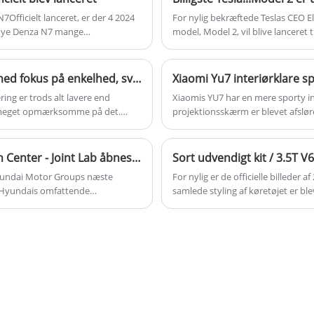
ydeevne.
Officielt lanceret, er der 4 2024
For nylig bekræftede Teslas CEO E
 nye Denza N7 mange
model, Model 2, vil blive lanceret 
ing, hjulophængslogo og bagsædets
 630 km og 702 km af en 550 km
XPENG MONA M03 indvendige spionbilleder er her, med fokus på enkelhed, svarende til Tesla Model 3
g er trods alt lavere end
Xiaomis YU7 har en mere sporty in
meget opmærksomme på det.
projektionsskærm er blevet afsløret
 fået spionbilleder af interiøret i
forventes at sælge for mellem 300.0
placeret som en ren elektrisk
Moderne Automotive Advanced Technology Research Center - Joint Lab åbnes med fokus på innovation inden for udvikling af smart cockpit.
Hyundai Motor Groups næste
For nylig er de officielle billeder a
e Hyundais omfattende
samlede styling af køretøjet er b
rkeder ved at dele fordelagtige
nyt frontgitter, redesignet front
s SDV (software-definerede
steget med $ 1.300.
be samarbejdssamarbejde i
rsitetspartnerskaber vil de tre
 yderligere integrere industrielle
den hurtige iteration og