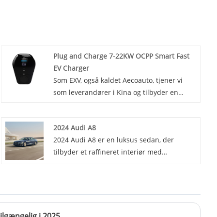
Plug and Charge 7-22KW OCPP Smart Fast
EV Charger
Som EXV, også kaldet Aecoauto, tjener vi
som leverandører i Kina og tilbyder en
række forskellige køretøjer. Nogle
bilopladere er også tilgængelige, inklusive
2024 Audi A8
Plug and Charge 7-22KW OCPP Smart Fast
2024 Audi A8 er en luksus sedan, der
EV Charger. Plug and Charge 7-22KW OCPP
tilbyder et raffineret interiør med
Smart Fast EV Charger er et effektivt,
materialer af høj kvalitet og avanceret
intelligent og brugervenligt produkt, der
teknologi. Den er drevet af en 335-hestes
ikke kun giver hurtig opladning, men også i
turboladet 3,0-liters sekscylindret motor,
høj grad forbedrer brugeroplevelsen
parret med en 8-trins gearkasse og quattro-
gennem intelligente funktioner.
firehjulstræk. Den har også en komfortabel
tilgængelig i 2025