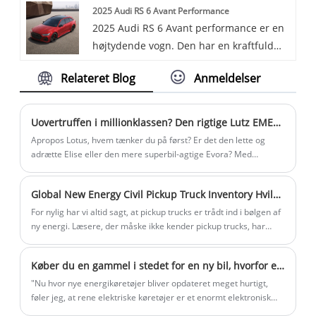
2025 Audi RS 6 Avant Performance
spacious cargo area and a refined
2025 Audi RS 6 Avant performance er en
interior. It comes with a turbocharged
højtydende vogn. Den har en kraftfuld
2.0-liter engine and standard all-wheel
621 hk V8-motor, tilbyder stor
drive.
Relateret Blog
Anmeldelser
anvendelighed med rummeligt lastrum
og har forskellige stil- og ydeevnepakker.
Uovertruffen i millionklassen? Den rigtige Lutz EMEYA R+.
Apropos Lotus, hvem tænker du på først? Er det den lette og
adrætte Elise eller den mere superbil-agtige Evora? Med
fremkomsten af ​​elektrificeringsæraen er brølet fra motoren
væk, og nu har vi Lotus’ nye elektriske superbil——EMEYA, ifølge
Global New Energy Civil Pickup Truck Inventory Hvilken er du interesseret i?
de oplysninger, der er tilgængelige i øjeblikket, vil den nye bil
blive sat i produktion næste år. EMEYA R+ er en højtydende
For nylig har vi altid sagt, at pickup trucks er trådt ind i bølgen af ​​
version af denne bil.
ny energi. Læsere, der måske ikke kender pickup trucks, har
ingen idé om denne anerkendelse. Faktisk sker nye energikilder
til pickup trucks allerede stille og roligt, og den nye energi heri
Køber du en gammel i stedet for en ny bil, hvorfor er brugte nye energibiler så attraktive?
refererer ikke kun til ren elektrisk kraft.
"Nu hvor nye energikøretøjer bliver opdateret meget hurtigt,
føler jeg, at rene elektriske køretøjer er et enormt elektronisk
produkt," sagde Mr. Zhang, der lige har købt en brugt JK 001.