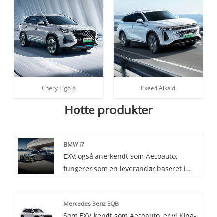
Chery Tigo 8
Exeed Alkaid
Hotte produkter
BMW i7
EXV, også anerkendt som Aecoauto,
fungerer som en leverandør baseret i
Kina, og tilbyder en række forskellige
køretøjer, herunder den berømte BMW
Mercedes Benz EQB
i7. BMW i7 er et flagskibs luksussedan,
Som EXV, kendt som Aecoauto, er vi Kina-
der kombinerer BMWs berømte luksus og