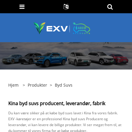
Hjem
>
Produkter
>
Byd Suvs
Kina byd suvs producent, leverandør, fabrik
Du kan være sikker på at købe byd suvs lavet i Kina fra vores fabrik.
EXV -køretøjer er en professionel Kina byd suvs Producent og
leverandør, vi kan levere de billige produkter. Vi ser meget frem til, at
du kommer til vores firma for at købe produkter.