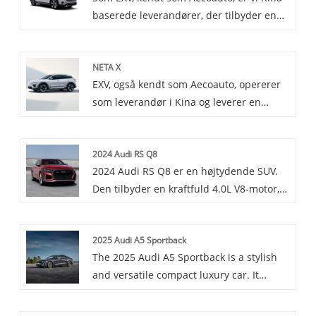
baserede leverandører, der tilbyder en
ydeevne med avanceret elektrisk
række forskellige køretøjer, herunder den
teknologi.
berømte MMercedes Benz EQB.
NETA X
Mercedes Benz EQB er en ny ren
EXV, også kendt som Aecoauto, opererer
elektrisk kompakt SUV lanceret af
som leverandør i Kina og leverer en
Mercedes Benz, med rummelig indvendig
række forskellige biler, heriblandt den
plads og pålideligt elektrisk drivsystem,
berømte Neta X. Neta X er en luksus
velegnet til hjemme- og bykørsel.
2024 Audi RS Q8
sportsvogn med fremragende
2024 Audi RS Q8 er en højtydende SUV.
acceleration og håndtering, der tager dig
Den tilbyder en kraftfuld 4.0L V8-motor,
med på en uovertruffen rejse med fart .
der genererer enestående hestekræfter
Den er udstyret med avanceret
og drejningsmoment. Med sin aggressive
teknologisk udstyr, såsom autonome
2025 Audi A5 Sportback
stil og luksuriøse interiør kombinerer den
køreassistentsystemer, for at give mere
The 2025 Audi A5 Sportback is a stylish
ydeevne og komfort.
bekvemmelighed for din kørsel.
and versatile compact luxury car. It
combines the sleek look of a coupe with
the practicality of a hatchback, offering a